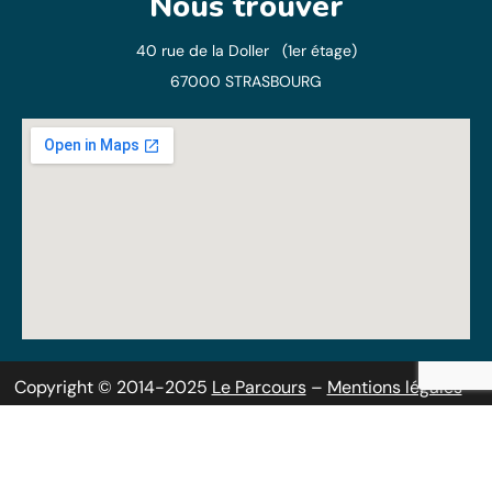
Nous trouver
40 rue de la Doller (1er étage)
67000 STRASBOURG
Copyright © 2014-2025
Le Parcours
–
Mentions légales
–
Politique de confidentialité
–
RSS
–
Sitemap
Solutions web pour professionnels et
associations
Alcaweb