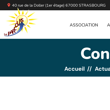
40 rue de la Doller (1er étage) 67000 STRASBOURG
ASSOCIATION
A
Con
Accueil
Actua