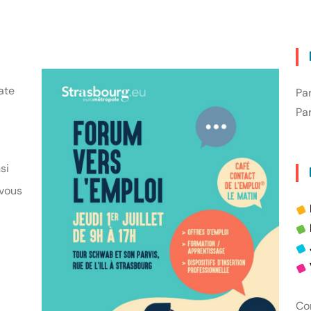
ate
Pa
Par
si
 vous
Con