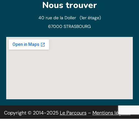
Nous trouver
40 rue de la Doller (1er étage)
67000 STRASBOURG
Copyright © 2014-2025
Le Parcours
–
Mentions légales
–
Politique de confidentialité
–
RSS
–
Sitemap
Solutions web pour professionnels et
associations
Alcaweb